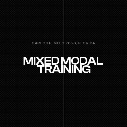
CARLOS F. MELO 2056, FLORIDA
MIXED MODAL 
TRAINING
Un entrenamiento completo que trabaja 
fuerza, resistencia y acondicionamiento. 
Para moverte mejor en la vida, sin importar tu 
nivel.
PROBÁ UNA CLASE