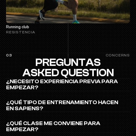
Running club
RESISTENCIA
/
/
F
03
CONCERNS
PREGUNTAS
A
Q
ASKED QUESTION
¿NECESITO EXPERIENCIA PREVIA PARA 
EMPEZAR?
¿QUÉ TIPO DE ENTRENAMIENTO HACEN 
EN SAPIENS?
¿QUÉ CLASE ME CONVIENE PARA 
EMPEZAR?