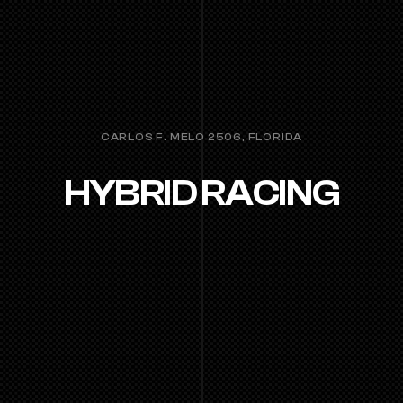
CARLOS F. MELO 2506, FLORIDA
HYBRID RACING
Entrenamiento inspirado en el formato de 
fitness racing,
 que combina correr con 
ejercicios funcionales en una misma clase. 
Pensado para desarrollar la resistencia y la 
capacidad de sostener esfuerzo en el 
tiempo, sin importar tu nivel.
PROBÁ UNA CLASE