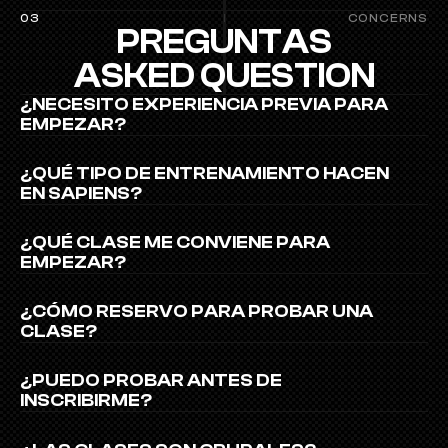
/
F
03
CONCERNS
PREGUNTAS
A
Q
ASKED QUESTION
¿NECESITO EXPERIENCIA PREVIA PARA 
EMPEZAR?
¿QUÉ TIPO DE ENTRENAMIENTO HACEN 
EN SAPIENS?
¿QUÉ CLASE ME CONVIENE PARA 
EMPEZAR?
¿CÓMO RESERVO PARA PROBAR UNA 
CLASE?
¿PUEDO PROBAR ANTES DE 
INSCRIBIRME?