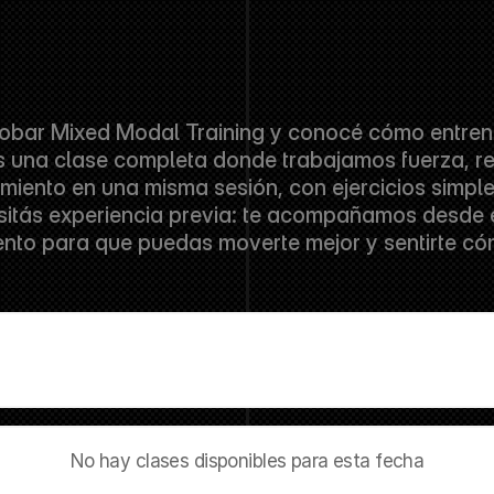
robar Mixed Modal Training y conocé cómo entren
s una clase completa donde trabajamos fuerza, res
iento en una misma sesión, con ejercicios simples
itás experiencia previa: te acompañamos desde el
to para que puedas moverte mejor y sentirte c
No hay clases disponibles para esta fecha