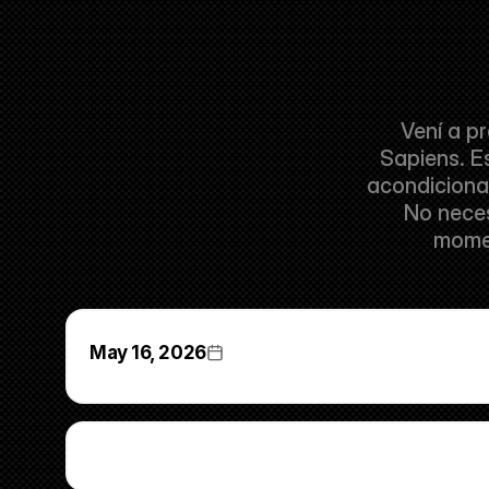
Vení a p
Sapiens. E
acondicionam
No neces
momen
May 16, 2026