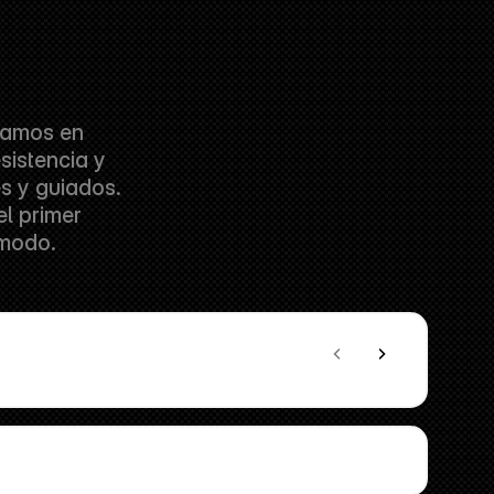
amos en 
istencia y 
 y guiados. 
 primer 
ómodo.