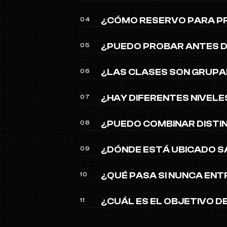
¿CÓMO RESERVO PARA P
04
¿PUEDO PROBAR ANTES D
05
¿LAS CLASES SON GRUPA
06
¿HAY DIFERENTES NIVELE
07
¿PUEDO COMBINAR DISTI
08
¿DÓNDE ESTÁ UBICADO S
09
¿QUÉ PASA SI NUNCA ENT
10
¿CUÁL ES EL OBJETIVO 
11