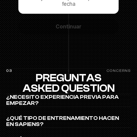
fecha
Continuar
/
/
F
03
CONCERNS
PREGUNTAS
A
Q
ASKED QUESTION
¿NECESITO EXPERIENCIA PREVIA PARA 
EMPEZAR?
¿QUÉ TIPO DE ENTRENAMIENTO HACEN 
EN SAPIENS?